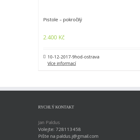
Pistole – pokročilý
2.400
Kč
10-12-2017-9hod-ostrava
Více informací
RYCHLÝ KONTAKT
Jan Paldus
Volejte: 728113458
Pište na paldus.j@gmail.com